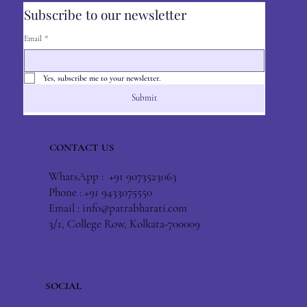
Subscribe to our newsletter
Email
*
Yes, subscribe me to your newsletter.
Submit
CONTACT US
WhatsApp : +91 9073523063
Phone : +91 9433075550
Email :
info@patrabharati.com
3/1, College Row, Kolkata-700009
SOCIAL