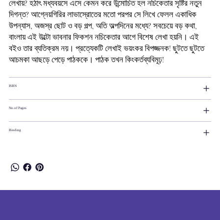
লেখায়? হঠাৎ মধ্যবয়সে এসে কেমন করে উন্মোচিত হল নচিকেতার সৃষ্টির নতুন
দিগন্ত? আগ্নেয়গিরির লাভাস্রোতের মতো পরপর সে লিখে ফেলল একাধিক
উপন্যাস, অজস্র ছোট ও বড় গল্প, অতি অল্পদিনের মধ্যে? সবচেয়ে বড় কথা,
বাংলায় এই উল্টো ভাবনার ফিকশন নচিকেতার আগে বিশেষ লেখা হয়নি। এই
বইও তার ব্যতিক্রম নয়। প্রত্যেকটি লেখাই ভয়ংকর বিপজ্জনক! ছুটতে ছুটতে
আচমকা আছড়ে পেড়ে পাঠককে। পাঠক তখন কিংকর্তব্যবিমূঢ়!
ISBN
No.of Pages
Binding