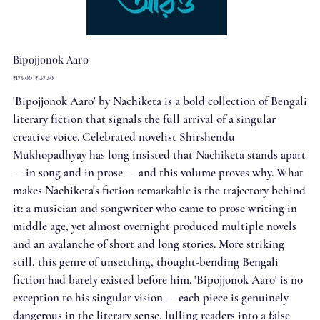
Bipojjonok Aaro
Original
Sale
₹175.00
₹157.50
price
price
'Bipojjonok Aaro' by Nachiketa is a bold collection of Bengali
literary fiction that signals the full arrival of a singular
creative voice. Celebrated novelist Shirshendu
Mukhopadhyay has long insisted that Nachiketa stands apart
— in song and in prose — and this volume proves why. What
makes Nachiketa's fiction remarkable is the trajectory behind
it: a musician and songwriter who came to prose writing in
middle age, yet almost overnight produced multiple novels
and an avalanche of short and long stories. More striking
still, this genre of unsettling, thought-bending Bengali
fiction had barely existed before him. 'Bipojjonok Aaro' is no
exception to his singular vision — each piece is genuinely
dangerous in the literary sense, lulling readers into a false