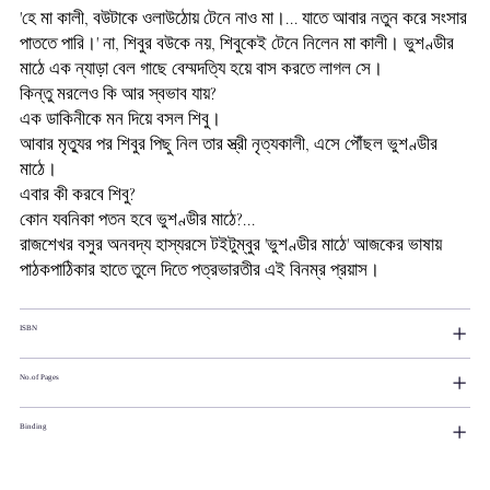
'
হে
মা
কালী
,
বউটাকে
ওলাউঠোয়
টেনে
নাও
মা।
...
যাতে
আবার
নতুন
করে
সংসার
পাততে
পারি।
'
না
,
শিবুর
বউকে
নয়
,
শিবুকেই
টেনে
নিলেন
মা
কালী।
ভুশণ্ডীর
মাঠে
এক
ন্যাড়া
বেল
গাছে
বেম্মদত্যি
হয়ে
বাস
করতে
লাগল
সে।
কিন্তু
মরলেও
কি
আর
স্বভাব
যায়
?
এক
ডাকিনীকে
মন
দিয়ে
বসল
শিবু।
আবার
মৃত্যুর
পর
শিবুর
পিছু
নিল
তার
স্ত্রী
নৃত্যকালী
,
এসে
পৌঁছল
ভুশণ্ডীর
মাঠে।
এবার
কী
করবে
শিবু
?
কোন
যবনিকা
পতন
হবে
ভুশণ্ডীর
মাঠে
?...
রাজশেখর
বসুর
অনবদ্য
হাস্যরসে
টইটুম্বুর
'
ভুশণ্ডীর
মাঠে
'
আজকের
ভাষায়
পাঠকপাঠিকার
হাতে
তুলে
দিতে
পত্রভারতীর
এই
বিনম্র
প্রয়াস।
ISBN
No.of Pages
Binding