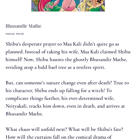
Bhusandir Mathe
Original
Sale
₹100.00
₹90.00
price
price
Shibu's desperate prayer to Maa Kali didn’t quite go as
planned. Instead of taking his wife, Maa Kali claimed Shibu
himself! Now, Shibu haunts the ghostly Bhusandir Mathe,
residing atop a bald bael tree as a restless spirit.
But, can someone’s nature change even after death? True to
his character, Shibu ends up falling for a witch! To
complicate things further, his ever-determined wife,
Nrityakali, tracks him down, even in death, and arrives at
Bhusandir Mathe.
What chaos will unfold next? What will be Shibu’s fate?
How will the curtains fall on the comical drama of