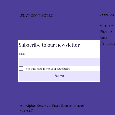
CONTAC
STAY CONNECTED
WhatsApp
Phone : 
Email :
i
3/1, Col
Subscribe to our newsletter
Email
*
Yes, subscribe me to your newsletter.
Submit
All Rights Reserved. Patra Bharati © 2026 |
পত্র ভারতী