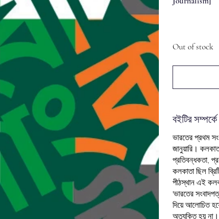
Journalism]
Out of stock
বইটির সম্পর্কে
ভারতের প্রথম সং
জানুয়ারি। কলকাত
প্রতিবন্ধকতা, প্
কলকাতা ছিল ব্রি
পীঠস্থান এই কলক
'ভারতের সংবাদপত
দিয়ে আলোচিত হয়ে
অত্যুক্তি হয় না।