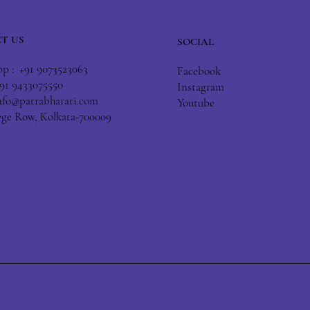
T US
SOCIAL
 : +91 9073523063
Facebook
+91 9433075550
Instagram
nfo@patrabharati.com
Youtube
lege Row, Kolkata-700009