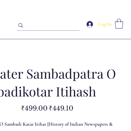
Log In
ater Sambadpatra O
adikotar Itihash
Original
Sale
₹499.00
₹449.10
price
price
 Sambadi Katar Itihas [History of Indian Newspapers &