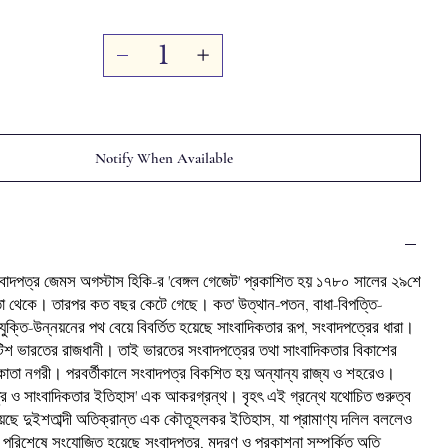
Notify When Available
বাদপত্র জেমস অগস্টাস হিকি-র 'বেঙ্গল গেজেট' প্রকাশিত হয় ১৭৮০ সালের ২৯শে
া থেকে। তারপর কত বছর কেটে গেছে। কত' উত্থান-পতন, বাধা-বিপত্তি-
রযুক্তি-উন্নয়নের পথ বেয়ে বিবর্তিত হয়েছে সাংবাদিকতার রূপ, সংবাদপত্রের ধারা।
টিশ ভারতের রাজধানী। তাই ভারতের সংবাদপত্রের তথা সাংবাদিকতার বিকাশের
াতা নগরী। পরবর্তীকালে সংবাদপত্র বিকশিত হয় অন্যান্য রাজ্য ও শহরেও।
্র ও সাংবাদিকতার ইতিহাস' এক আকরগ্রন্থ। বৃহৎ এই গ্রন্থে যথোচিত গুরুত্ব
ছে দুইশতাব্দী অতিক্রান্ত এক কৌতূহলকর ইতিহাস, যা প্রামাণ্য দলিল বললেও
 পরিশেষে সংযোজিত হয়েছে সংবাদপত্র, মুদ্রণ ও প্রকাশনা সম্পর্কিত অতি