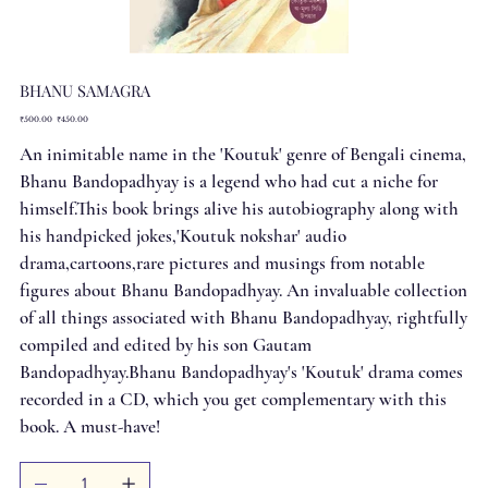
BHANU SAMAGRA
Original
Sale
₹500.00
₹450.00
price
price
An inimitable name in the 'Koutuk' genre of Bengali cinema,
Bhanu Bandopadhyay is a legend who had cut a niche for
himself.This book brings alive his autobiography along with
his handpicked jokes,'Koutuk nokshar' audio
drama,cartoons,rare pictures and musings from notable
figures about Bhanu Bandopadhyay. An invaluable collection
of all things associated with Bhanu Bandopadhyay, rightfully
compiled and edited by his son Gautam
Bandopadhyay.Bhanu Bandopadhyay's 'Koutuk' drama comes
recorded in a CD, which you get complementary with this
book. A must-have!