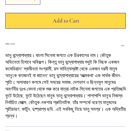
Add to Cart
বইটির সম্পর্কে
ভানু বন্দ্যোপাধ্যায়। বাংলা সিনেমা জগতে এক চিরকালের নাম। কৌতুক
অভিনেতা হিসাবে অবিকল্প। কিন্তু ভানু বন্দ্যোপাধ্যায় শুধুই কি নিছক একজন
কমেডিয়ান? স্বাধীনতা সংগ্রামী, রস সাহিত্যস্রষ্টা থেকে একজন দরদী মানুষ
'ভানু'কে কতজনই বা জানেন! ভানু বন্দ্যোপাধ্যায়ের 'আত্মকথা' এক সার্থক জীবন-
স্মৃতি। অসাধারণ কলমে সেই সময়ের সমাজ, দেশভাগ ও ছিন্নমূল মানুষের
অবর্ণনীয় দুঃখ-বেদনা থেকে শুরু করে যাত্রা-নাটক-সিনেমা জগতের এক প্রতিচ্ছবি
ফুটে উঠেছে, ফুটে উঠেছেন মানুষ 'ভানু বন্দ্যোপাধ্যায়।' পাশাপাশি ভানু'র নিজস্ব
নির্বাচিত জোক্স, কৌতুক-নকশার শ্রুতিনাটক, তাঁর সম্পর্কে বরেণ্য মানুষদের
স্মৃতিচারণ, কার্টুন, দুষ্প্রাপ্য ছবি...এই সবকিছু নিয়ে 'ভানু সমগ্র'। এক অদ্বিতীয়
গ্রন্থ।