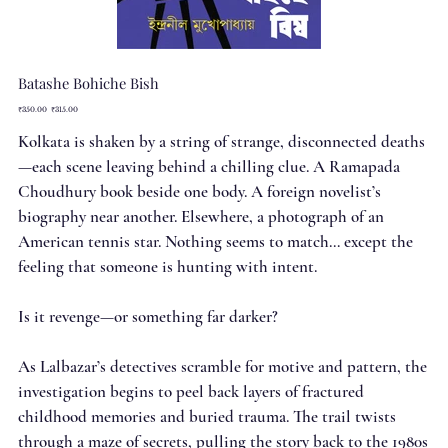
Batashe Bohiche Bish
Original
Sale
₹350.00
₹315.00
price
price
Kolkata is shaken by a string of strange, disconnected deaths
—each scene leaving behind a chilling clue. A Ramapada
Choudhury book beside one body. A foreign novelist’s
biography near another. Elsewhere, a photograph of an
American tennis star. Nothing seems to match… except the
feeling that someone is hunting with intent.
Is it revenge—or something far darker?
As Lalbazar’s detectives scramble for motive and pattern, the
investigation begins to peel back layers of fractured
childhood memories and buried trauma. The trail twists
through a maze of secrets, pulling the story back to the 1980s