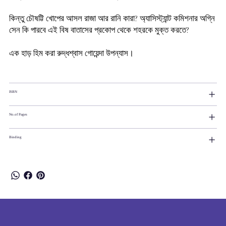
কিন্তু
চৌষট্টি
খোপের
আসল
রাজা
আর
রানি
কারা
?
অ্যাসিস্ট্যান্ট
কমিশনার
অগ্নি
সেন
কি
পারবে
এই
বিষ
বাতাসের
প্রকোপ
থেকে
শহরকে
মুক্ত
করতে
?
এক
হাড়
হিম
করা
রুদ্ধশ্বাস
গোয়েন্দা
উপন্যাস।
ISBN
No.of Pages
Binding