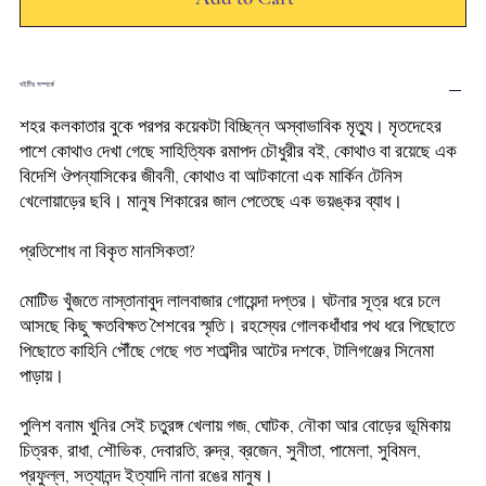
বইটির সম্পর্কে
শহর
কলকাতার
বুকে
পরপর
কয়েকটা
বিচ্ছিন্ন
অস্বাভাবিক
মৃত্যু।
মৃতদেহের
পাশে
কোথাও
দেখা
গেছে
সাহিত্যিক
রমাপদ
চৌধুরীর
বই
,
কোথাও
বা
রয়েছে
এক
বিদেশি
ঔপন্যাসিকের
জীবনী
,
কোথাও
বা
আটকানো
এক
মার্কিন
টেনিস
খেলোয়াড়ের
ছবি।
মানুষ
শিকারের
জাল
পেতেছে
এক
ভয়ঙ্কর
ব্যাধ।
প্রতিশোধ
না
বিকৃত
মানসিকতা
?
মোটিভ
খুঁজতে
নাস্তানাবুদ
লালবাজার
গোয়েন্দা
দপ্তর।
ঘটনার
সূত্র
ধরে
চলে
আসছে
কিছু
ক্ষতবিক্ষত
শৈশবের
স্মৃতি।
রহস্যের
গোলকধাঁধার
পথ
ধরে
পিছোতে
পিছোতে
কাহিনি
পৌঁছে
গেছে
গত
শতাব্দীর
আটের
দশকে
,
টালিগঞ্জের
সিনেমা
পাড়ায়।
পুলিশ
বনাম
খুনির
সেই
চতুরঙ্গ
খেলায়
গজ
,
ঘোটক
,
নৌকা
আর
বোড়ের
ভূমিকায়
চিত্রক
,
রাধা
,
শৌভিক
,
দেবারতি
,
রুদ্র
,
ব্রজেন
,
সুনীতা
,
পামেলা
,
সুবিমল
,
প্রফুল্ল
,
সত্যানন্দ
ইত্যাদি
নানা
রঙের
মানুষ।