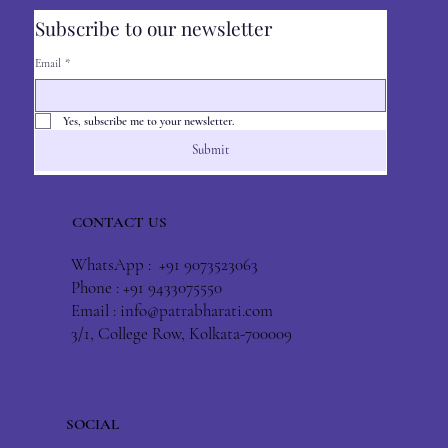
Subscribe to our newsletter
Email
*
Yes, subscribe me to your newsletter.
Submit
CONTACT US
WhatsApp : +91 9073523063
Phone : +91 9433075550
Email :
info@patrabharati.com
3/1, College Row, Kolkata-700009
SOCIAL