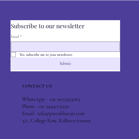
Subscribe to our newsletter
Email
*
Yes, subscribe me to your newsletter.
Submit
CONTACT US
WhatsApp : +91 9073523063
Phone : +91 9433075550
Email :
info@patrabharati.com
3/1, College Row, Kolkata-700009