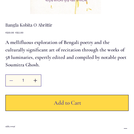
Bangla Kobita O Abrittir
Original
Sale
₹350.00
₹315.00
price
price
A mellifluous exploration of Bengali poetry and the
culturally significant art of recitation through the works of
58 luminaries, expertly edited and compiled by notable poet
Soumitra Ghosh.
Add to Cart
বইটির সম্পর্কে