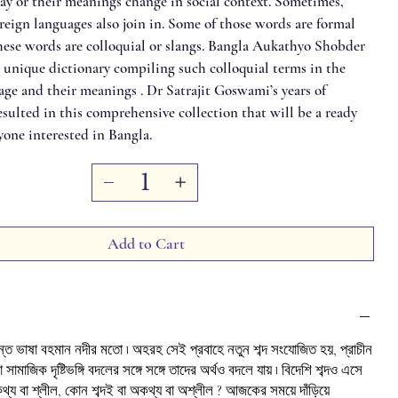
way or their meanings change in social context. Sometimes,
eign languages also join in. Some of those words are formal
hese words are colloquial or slangs. Bangla Aukathyo Shobder
 unique dictionary compiling such colloquial terms in the
age and their meanings . Dr Satrajit Goswami’s years of
esulted in this comprehensive collection that will be a ready
yone interested in Bangla.
Add to Cart
্ত ভাষা বহমান নদীর মতো ৷ অহরহ সেই প্রবাহে নতুন শব্দ সংযোজিত হয়, প্রাচীন
বা সামাজিক দৃষ্টিভঙ্গি বদলের সঙ্গে সঙ্গে তাদের অর্থও বদলে যায় ৷ বিদেশি শব্দও এসে
কথ্য বা শ্লীল, কোন শব্দই বা অকথ্য বা অশ্লীল ? আজকের সময়ে দাঁড়িয়ে