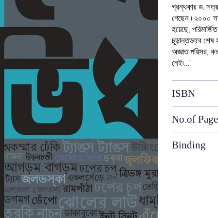
গ্রন্থকার ড. সত্
গেছেন ৷ ২০০০ সা
হয়েছে, পরিমার্
চূড়ান্তভাবে শেষ 
অজ্ঞাত পরিসর, কত
নেই৷...’
ISBN
No.of Page
Binding