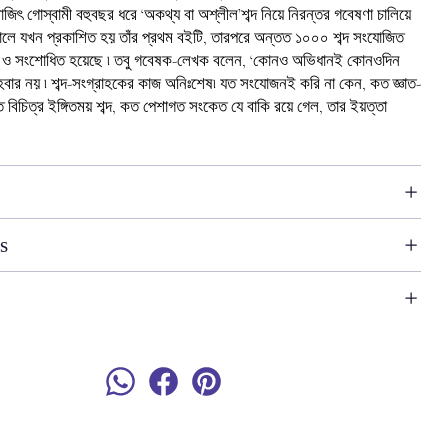
রাজিৎ গোস্বামী বহুবছর ধরে ‘অকথ্য বা অশ্লীল’শব্দ নিয়ে নিরন্তর গবেষণা চালিয়ে
লে যখন প্রকাশিত হয় তাঁর প্রথম বইটি, তারপরে অন্তত ১০০০ শব্দ সংযোজিত
জিত ও সংশোধিত হয়েছে ৷ তবু গবেষক-লেখক বলেন, ‘কোনও অভিধানই কোনওদিন
হবার নয় ৷ শব্দ-সংগ্রাহকের কাজ অনিঃশেষ৷ যত সংযোজনই করি না কেন, কত জ্ঞাত-
 বিচিত্র ইঙ্গিতময় শব্দ, কত পেশাগত সংকেত যে বাকি রয়ে গেল, তার ইয়ত্তা
s