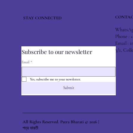
CONTAC
STAY CONNECTED
WhatsApp
Phone : 
Email :
i
3/1, Col
Subscribe to our newsletter
Email
*
Yes, subscribe me to your newsletter.
Submit
All Rights Reserved. Patra Bharati © 2026 |
পত্র ভারতী