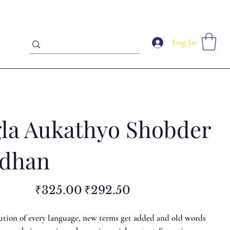
Log In
la Aukathyo Shobder
idhan
Original
Sale
₹325.00
₹292.50
price
price
ution of every language, new terms get added and old words