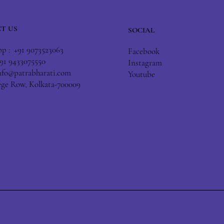
T US
SOCIAL
 : +91 9073523063
Facebook
+91 9433075550
Instagram
nfo@patrabharati.com
Youtube
lege Row, Kolkata-700009