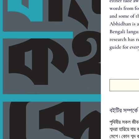
either fade a
words from for
and some of t
Abhidhan is a
Bengali langu
research has r
guide for ever
বইটির সম্পর্কে
পৃথিবীর সকল জীবন
শব্দরা হারিয়ে যায় 
মেশে ৷ কোন শব্দ 