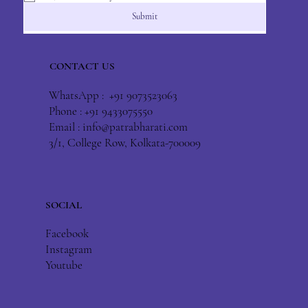
Submit
CONTACT US
WhatsApp : +91 9073523063
Phone : +91 9433075550
Email :
info@patrabharati.com
3/1, College Row, Kolkata-700009
SOCIAL
Facebook
Instagram
Youtube