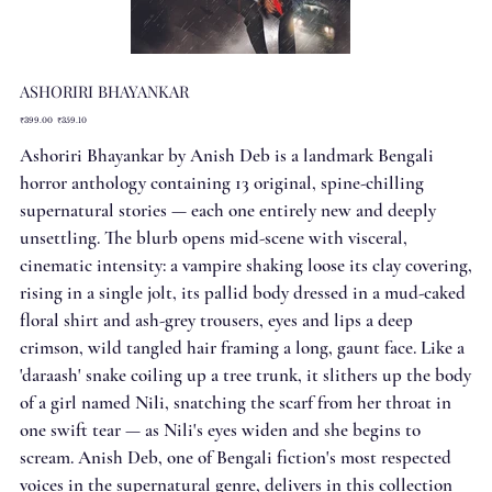
ASHORIRI BHAYANKAR
Original
Sale
₹399.00
₹359.10
price
price
Ashoriri Bhayankar by Anish Deb is a landmark Bengali
horror anthology containing 13 original, spine-chilling
supernatural stories — each one entirely new and deeply
unsettling. The blurb opens mid-scene with visceral,
cinematic intensity: a vampire shaking loose its clay covering,
rising in a single jolt, its pallid body dressed in a mud-caked
floral shirt and ash-grey trousers, eyes and lips a deep
crimson, wild tangled hair framing a long, gaunt face. Like a
'daraash' snake coiling up a tree trunk, it slithers up the body
of a girl named Nili, snatching the scarf from her throat in
one swift tear — as Nili's eyes widen and she begins to
scream. Anish Deb, one of Bengali fiction's most respected
voices in the supernatural genre, delivers in this collection