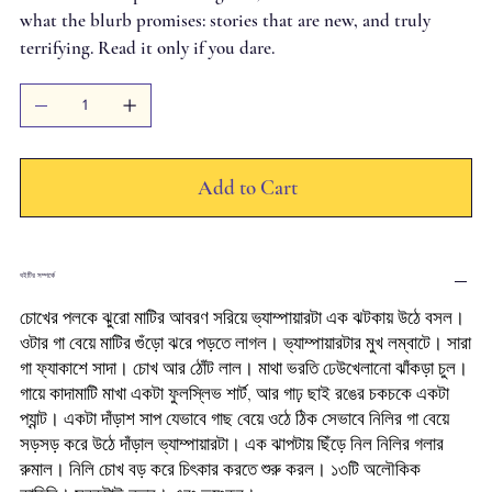
what the blurb promises: stories that are new, and truly
terrifying. Read it only if you dare.
Add to Cart
বইটির সম্পর্কে
চোখের পলকে ঝুরো মাটির আবরণ সরিয়ে ভ্যাম্পায়ারটা এক ঝটকায় উঠে বসল।
ওটার গা বেয়ে মাটির গুঁড়ো ঝরে পড়তে লাগল। ভ্যাম্পায়ারটার মুখ লম্বাটে। সারা
গা ফ্যাকাশে সাদা। চোখ আর ঠোঁট লাল। মাথা ভরতি ঢেউখেলানো ঝাঁকড়া চুল।
গায়ে কাদামাটি মাখা একটা ফুলস্লিভ শার্ট, আর গাঢ় ছাই রঙের চকচকে একটা
প্যান্ট। একটা দাঁড়াশ সাপ যেভাবে গাছ বেয়ে ওঠে ঠিক সেভাবে নিলির গা বেয়ে
সড়সড় করে উঠে দাঁড়াল ভ্যাম্পায়ারটা। এক ঝাপটায় ছিঁড়ে নিল নিলির গলার
রুমাল। নিলি চোখ বড় করে চিৎকার করতে শুরু করল। ১৩টি অলৌকিক