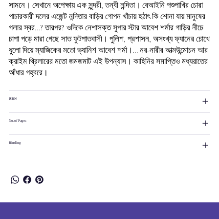
সামনে। সেখানে অপেক্ষায় এক সুন্দরী, তন্বী নন্দিতা। বেআইনি পশুপাখির চোরা
পাচারকারী দলের এজেন্ট নন্দিতার বাড়ির গোপন খাঁচায় হঠাৎ কি শোনা যায় মানুষের
গলার স্বর...? তারপর? ওদিকে নেশাসক্ত সুপার স্টার আবেশ শর্মার গাড়ির নীচে
চাপা পড়ে মারা গেছে সাত ফুটপাতবাসী। পুলিশ, প্রশাসন, অসংখ্য ফ্যানের চোখে
ধুলো দিয়ে ম্যাজিকের মতো ভ্যানিশ আবেশ শর্মা।... নর-নারীর আত্মউন্মোচন আর
ক্রাইম থ্রিলারের মতো জমজমাট এই উপন্যাস। কাহিনির সমাপ্তিও মধ্যরাতের
আঁধার গহ্বরে।
ISBN
No.of Pages
Binding