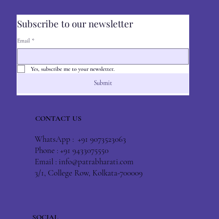
Subscribe to our newsletter
Email
*
Yes, subscribe me to your newsletter.
Submit
CONTACT US
WhatsApp : +91 9073523063
Phone : +91 9433075550
Email :
info@patrabharati.com
3/1, College Row, Kolkata-700009
SOCIAL