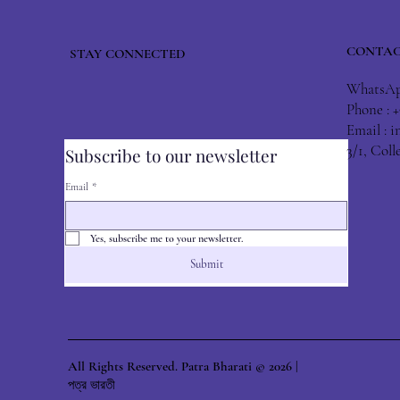
CONTAC
STAY CONNECTED
WhatsApp
Phone : 
Email :
i
3/1, Col
Subscribe to our newsletter
Email
*
Yes, subscribe me to your newsletter.
Submit
All Rights Reserved. Patra Bharati © 2026 |
পত্র ভারতী