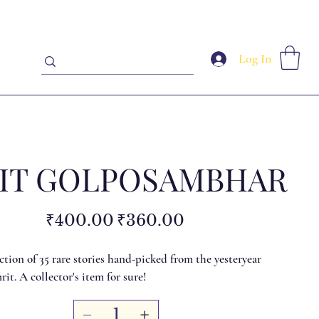
Log In
IT GOLPOSAMBHAR
Original
Sale
₹400.00
₹360.00
price
price
ection of 35 rare stories hand-picked from the yesteryear
it. A collector's item for sure!