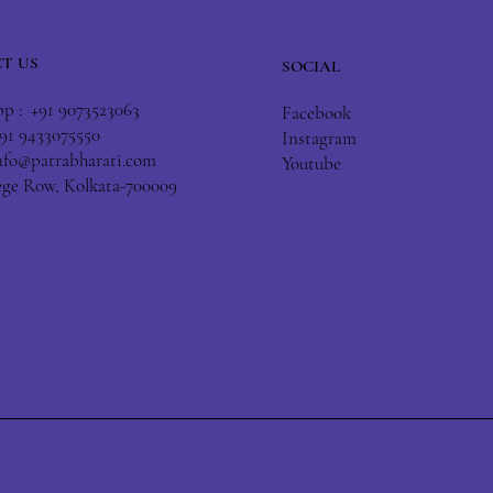
T US
SOCIAL
 : +91 9073523063
Facebook
+91 9433075550
Instagram
nfo@patrabharati.com
Youtube
lege Row, Kolkata-700009