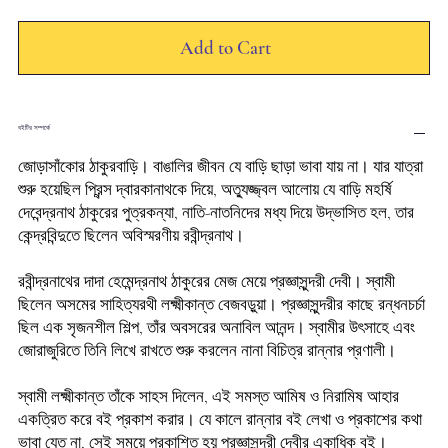
Add to Cart
বইটির সম্পর্কে
জোড়াসাঁকোর ঠাকুরবাড়ি। বাঙালির জীবন যে বাড়ি ছাড়া ভাবা যায় না। যার যাত্রা
শুরু হয়েছিল প্রিন্স দ্বারকানাথকে দিয়ে, অত্যুজ্জ্বল আলোয় যে বাড়ি মহর্ষি
দেবেন্দ্রনাথ ঠাকুরের পুত্রকন্যা, নাতি-নাতনিদের মধ্য দিয়ে উদ্ভাসিত হল, তার
কেন্দ্রবিন্দুতে ছিলেন অবিস্মরণীয় রবীন্দ্রনাথ।
রবীন্দ্রনাথের দাদা হেমেন্দ্রনাথ ঠাকুরের মেজ মেয়ে প্রজ্ঞাসুন্দরী দেবী। স্বামী
ছিলেন অসমের সাহিত্যরথী লক্ষ্মীকান্ত বেজবড়ুয়া। প্রজ্ঞাসুন্দরীর কাছে রন্ধনচর্চা
ছিল এক সৃজনশীল শিল্প, তাঁর অবসরের অনাবিল আনন্দ। স্বামীর উৎসাহে এবং
জোরাজুরিতে তিনি লিখে রাখতে শুরু করলেন নানা বিচিত্র রান্নার প্রণালী।
স্বামী লক্ষ্মীকান্ত তাঁকে সাহস দিলেন, এই সমস্ত আমিষ ও নিরামিষ আহার
একত্রিত করে বই প্রকাশ করার। যে কালে রান্নার বই লেখা ও প্রকাশের কথা
ভাবা যেত না, সেই সময়ে প্রকাশিত হয় প্রজ্ঞাসুন্দরী দেবীর একাধিক বই।