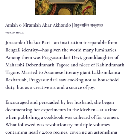
Amish o Niramish Ahar Akhondo | ঠাকুরবাড়ির রান্নাঘরে
Original
Sale
₹999.00
₹899.10
price
price
Jorasanko Thakur Bari—an institution inseparable from
Bengali identity—has given the world many luminaries.
Among them was Pragyasundari Devi, granddaughter of
Maharshi Debendranath Tagore and niece of Rabindranath
Tagore. Married to Assamese literary giant Lakhsmikanta
Bezbaruah, Pragyasundari saw cooking not as household
duty, but as a creative art and a source of joy.
Encouraged and persuaded by her husband, she began
documenting her experiments in the kitchen—at a time
when publishing a cookbook was unheard of for women.
What followed was revolutionary: multiple volumes
containing nearly 2,500 recipes, covering an astonishing