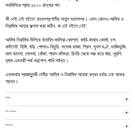
সবমিলিয়ে প্রায় ২৫০০ রান্নার পদ!
কী নেই এই বইতে! রন্ধনপ্রণালীর অতুল মহাসাগর। এমন কোনও আমিষ ও
নিরামিষ আহার কল্পনা করা কঠিন, যা এই বইতে নেই!
আমিষ নিরামিষ মিলিয়ে নানাবিধ কালিয়া-কোপ্তা, কারি-কাবাব-কোর্মা, চপ-
কাটলেট, হিঙ্গি, বড়ি, পোলাও-খিচুড়ি, সসেজ ভাজা, গ্রিল, স্যুপ ঘণ্ট, ভাজিভুজি,
ডাল ডালনা, দোলমা, ধোঁকা, পায়স-কাঁকড়া, চিংড়ি থেকে শুরু করে মাছ, মুরগি,
হ্যাম এমনকী পর্ক-খরগোশ-পাখি পর্যন্ত।
এককথায় প্রজ্ঞাসুন্দরী দেবীর 'আমিষ ও নিরামিষ আহার' রন্ধন চর্চার এক আকর
গ্রন্থ।
ISBN
No.of Pages
Binding