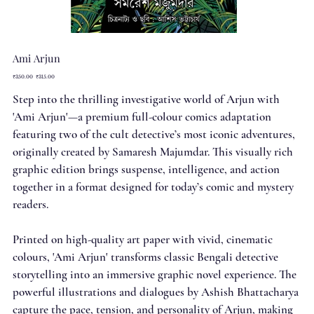
Ami Arjun
Original
Sale
₹350.00
₹315.00
price
price
Step into the thrilling investigative world of Arjun with
'Ami Arjun'—a premium full-colour comics adaptation
featuring two of the cult detective’s most iconic adventures,
originally created by Samaresh Majumdar. This visually rich
graphic edition brings suspense, intelligence, and action
together in a format designed for today’s comic and mystery
readers.
Printed on high-quality art paper with vivid, cinematic
colours, 'Ami Arjun' transforms classic Bengali detective
storytelling into an immersive graphic novel experience. The
powerful illustrations and dialogues by Ashish Bhattacharya
capture the pace, tension, and personality of Arjun, making