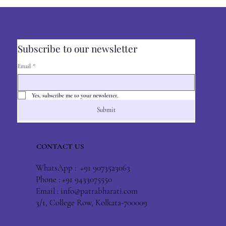
Subscribe to our newsletter
Email
*
Yes, subscribe me to your newsletter.
Submit
CONTACT US
WhatsApp : +91 9073523063
Phone : +91 9433075550
Email :
info@patrabharati.com
3/1, College Row, Kolkata-700009