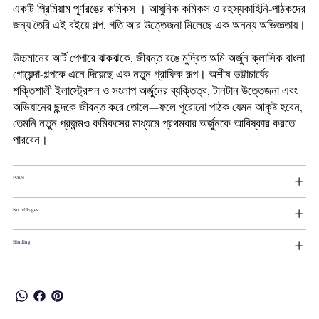
একটি প্রিমিয়াম পূর্ণরঙের কমিকস । আধুনিক কমিকস ও রহস্যকাহিনি-পাঠকদের
জন্য তৈরি এই বইয়ে গল্প, গতি আর উত্তেজনা মিলেছে এক অনন্য অভিজ্ঞতায়।
উচ্চমানের আর্ট পেপারে ঝকঝকে, জীবন্ত রঙে মুদ্রিত অমি অর্জুন ক্লাসিক বাংলা
গোয়েন্দা-গল্পকে এনে দিয়েছে এক নতুন গ্রাফিক রূপ। অশীষ ভট্টাচার্যের
শক্তিশালী ইলাস্ট্রেশন ও সংলাপ অর্জুনের ব্যক্তিত্ব, টানটান উত্তেজনা এবং
অভিযানের ছন্দকে জীবন্ত করে তোলে—ফলে পুরোনো পাঠক যেমন আকৃষ্ট হবেন,
তেমনি নতুন প্রজন্মও কমিকসের মাধ্যমে প্রথমবার অর্জুনকে আবিষ্কার করতে
পারবেন।
ISBN
No.of Pages
Binding