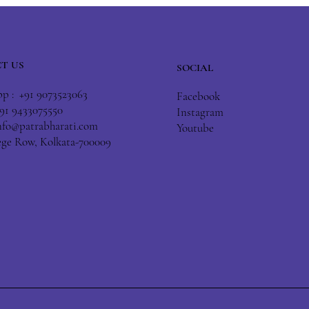
T US
SOCIAL
 : +91 9073523063
Facebook
+91 9433075550
Instagram
nfo@patrabharati.com
Youtube
lege Row, Kolkata-700009