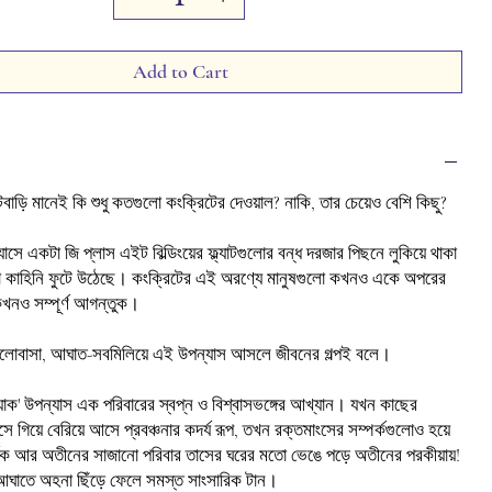
Add to Cart
াটবাড়ি
মানেই
কি
শুধু
কতগুলো
কংক্রিটের
দেওয়াল
?
নাকি
,
তার
চেয়েও
বেশি
কিছু
?
যাসে
একটা
জি
প্লাস
এইট
বিল্ডিংয়ের
ফ্ল্যাটগুলোর
বন্ধ
দরজার
পিছনে
লুকিয়ে
থাকা
া
কাহিনি
ফুটে
উঠেছে।
কংক্রিটের
এই
অরণ্যে
মানুষগুলো
কখনও
একে
অপরের
কখনও
সম্পূর্ণ
আগন্তুক।
লোবাসা
,
আঘাত
-
সবমিলিয়ে
এই
উপন্যাস
আসলে
জীবনের
গল্পই
বলে।
যাক
'
উপন্যাস
এক
পরিবারের
স্বপ্ন
ও
বিশ্বাসভঙ্গের
আখ্যান।
যখন
কাছের
সে
গিয়ে
বেরিয়ে
আসে
প্রবঞ্চনার
কদর্য
রূপ
,
তখন
রক্তমাংসের
সম্পর্কগুলোও
হয়ে
থক
আর
অতীনের
সাজানো
পরিবার
তাসের
ঘরের
মতো
ভেঙে
পড়ে
অতীনের
পরকীয়ায়
!
আঘাতে
অহনা
ছিঁড়ে
ফেলে
সমস্ত
সাংসারিক
টান।