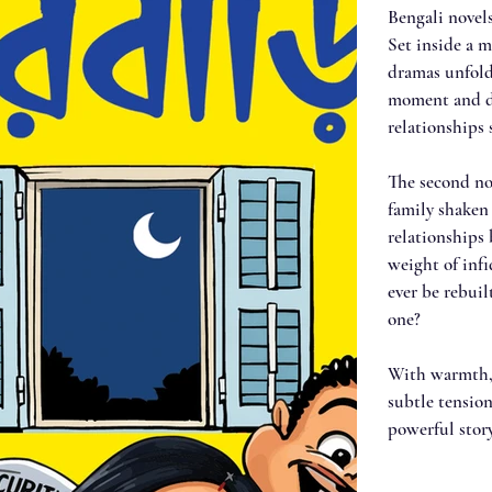
Bengali novels
Set inside a 
dramas unfold
moment and dee
relationships 
The second nov
family shaken
relationships
weight of infi
ever be rebui
one?
With warmth, 
subtle tensio
powerful story