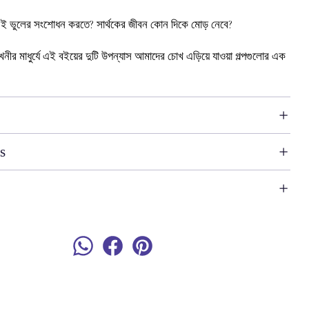
এই
ভুলের
সংশোধন
করতে
?
সার্থকের
জীবন
কোন
দিকে
মোড়
নেবে
?
খনীর
মাধুর্যে
এই
বইয়ের
দুটি
উপন্যাস
আমাদের
চোখ
এড়িয়ে
যাওয়া
গল্পগুলোর
এক
s