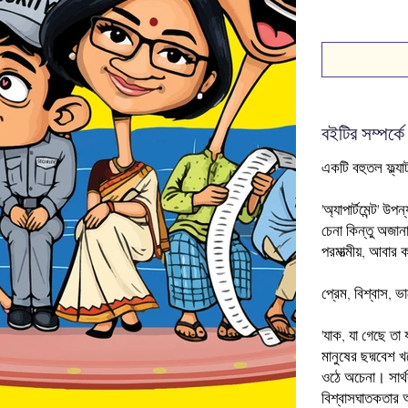
বইটির সম্পর্কে
একটি
বহুতল
ফ্ল্য
'
অ্যাপার্টমেন্ট
'
উপন্
চেনা
কিন্তু
অজান
পরমাত্মীয়
,
আবার
প্রেম
,
বিশ্বাস
,
ভা
'
যাক
,
যা
গেছে
তা
মানুষের
ছদ্মবেশ
খ
ওঠে
অচেনা।
সার্
বিশ্বাসঘাতকতার