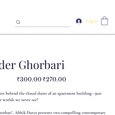
Log In
er Ghorbari
Original
Sale
₹300.00
₹270.00
price
price
ives behind the closed doors of an apartment building—just
re worlds we never see?
orbari’, Abhik Dutta presents two compelling contemporary