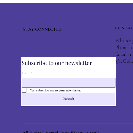
CONTAC
STAY CONNECTED
WhatsApp
Phone : 
Email :
i
3/1, Col
Subscribe to our newsletter
Email
*
Yes, subscribe me to your newsletter.
Submit
All Rights Reserved. Patra Bharati © 2026 |