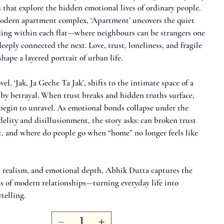
 that explore the hidden emotional lives of ordinary people.
modern apartment complex, ‘Apartment’ uncovers the quiet
ing within each flat—where neighbours can be strangers one
ply connected the next. Love, trust, loneliness, and fragile
shape a layered portrait of urban life.
el, ‘Jak, Ja Geche Ta Jak’, shifts to the intimate space of a
 by betrayal. When trust breaks and hidden truths surface,
 begin to unravel. As emotional bonds collapse under the
delity and disillusionment, the story asks: can broken trust
lt, and where do people go when “home” no longer feels like
realism, and emotional depth, Abhik Dutta captures the
ns of modern relationships—turning everyday life into
telling.