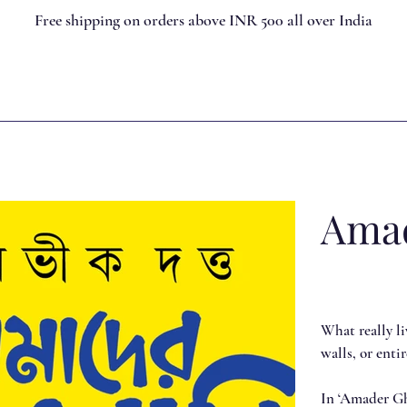
Free shipping on orders above INR 500 all over India
Amad
What really l
walls, or enti
In ‘Amader Gh