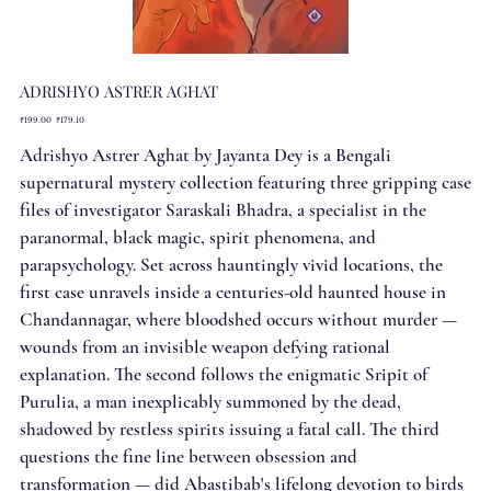
ADRISHYO ASTRER AGHAT
Original
Sale
₹199.00
₹179.10
price
price
Adrishyo Astrer Aghat by Jayanta Dey is a Bengali
supernatural mystery collection featuring three gripping case
files of investigator Saraskali Bhadra, a specialist in the
paranormal, black magic, spirit phenomena, and
parapsychology. Set across hauntingly vivid locations, the
first case unravels inside a centuries-old haunted house in
Chandannagar, where bloodshed occurs without murder —
wounds from an invisible weapon defying rational
explanation. The second follows the enigmatic Sripit of
Purulia, a man inexplicably summoned by the dead,
shadowed by restless spirits issuing a fatal call. The third
questions the fine line between obsession and
transformation — did Abastibab's lifelong devotion to birds