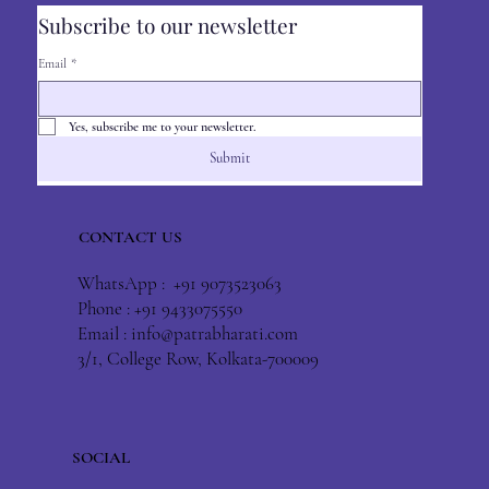
Subscribe to our newsletter
Email
*
Yes, subscribe me to your newsletter.
Submit
CONTACT US
WhatsApp : +91 9073523063
Phone : +91 9433075550
Email :
info@patrabharati.com
3/1, College Row, Kolkata-700009
SOCIAL