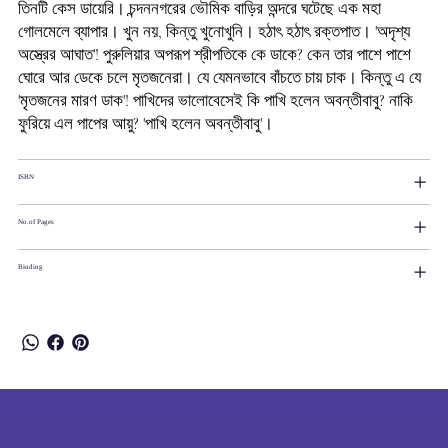
তিনটি কেস ডায়েরি। চন্দননগরের ভৌমিক বাড়ির অন্দরে ঘটেছে এক মহা
গোলমেলে ব্যাপার। খুন নয়, কিন্তু খুনোখুনি। হঠাৎ হঠাৎ রক্তপাত। 'অদৃশ্য
অস্ত্রের আঘাত'! পুরুলিয়ার অপরূপ শ্রীপতিকে কে ডাকে? কেন তার পাশে পাশে
ঘোরে আর ডেকে চলে মৃতজনেরা। যে যেমনভাবে বাঁচতে চায় চাক। কিন্তু এ যে
'মৃতজনের মারণ ডাক'! পাখিদের ভালোবেসেই কি পাখি হলেন অবন্তীবাবু? নাকি
ফুরিয়ে এল পাপের আয়ু? 'পাখি হলেন অবন্তীবাবু'।
ISBN
No.of Pages
Binding