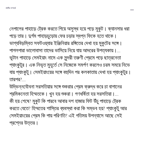
বইটির সম্পর্কে
নেপালের পাহাড়ে ট্রেক করতে গিয়ে অসুস্থ হয়ে পড়ে মুকুট। ক্যানসার ধরা
পড়ে তার। দুর্গম পাহাড়চুড়োয় ফের চড়ার স্বপ্ন ফিকে হতে থাকে।
ভাগ্যবিড়ম্বিত সফটওয়্যার ইঞ্জিনিয়ার রঙ্গিতের দেখা হয় মুকুটের সঙ্গে।
পাগলপারা ভালোবাসা তাদের ভাসিয়ে নিয়ে যায় আদরের উপত্যকায়।...
ভুটান পাহাড়ে সেমইয়াং নামে এক সুন্দরী তরুণী প্রেমে পড়ে ছাত্রনেতা
প্যাংকুটুর। এক নিভৃত মুহূর্তে সে নিজেকে সমর্পণ করলেও চরম সময়ে নিভে
যায় প্যাংকুটু। সেমইয়াংয়ের সঙ্গে বহুদিন পর কলকাতায় দেখা হয় প্যাংকুটুর।
তারপর?...
উদ্ভিন্নযৌবনা সরসতিয়ার সঙ্গে শুকরার প্রেম ক্রুদ্ধ করে চা বাগানের
শ্রমিকনেতা হিম্মতকে। খুন হয় শুকরা। গণধর্ষিতা হয় সরসতিয়া।...
কী হয় শেষে? মুকুট কি পারবে আবার দশ হাজার ফিট উঁচু পাহাড়ে ট্রেক
করতে যেতে? হিম্মতের শাস্তির ব্যবস্থা করা কি সম্ভব হয়? প্যাংকুটু আর
সেমইয়াংয়ের প্রেম কি পায় পরিণতি? এই গতিময় উপন্যাসে আছে সেই
প্রশ্নের উত্তর।