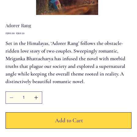
Adorer Rang
Original
Sale
₹299.00
₹269.10
price
price
Set in the Himalayas, ‘Adorer Rang’ follows the obstacle-
ridden love story of two couples. Sweepingly romantic,
Mriganka Bhattacharya has infused the novel with morbid
truths that plague our society and explored a supernatural
angle while keeping the overall theme rooted in reality. A
distinctively beautiful romantic novel.
Add to Cart