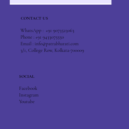
CONTACT US
WhatsApp : +91 9073523063
Phone : +91 9433075550
Email :
info@patrabharati.com
3/1, College Row, Kolkata-700009
SOCIAL
Facebook
Instagram
Youtube