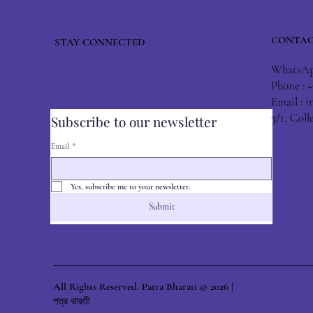
CONTAC
STAY CONNECTED
WhatsApp
Phone : 
Email :
i
3/1, Col
Subscribe to our newsletter
Email
*
Yes, subscribe me to your newsletter.
Submit
All Rights Reserved. Patra Bharati © 2026 |
পত্র ভারতী