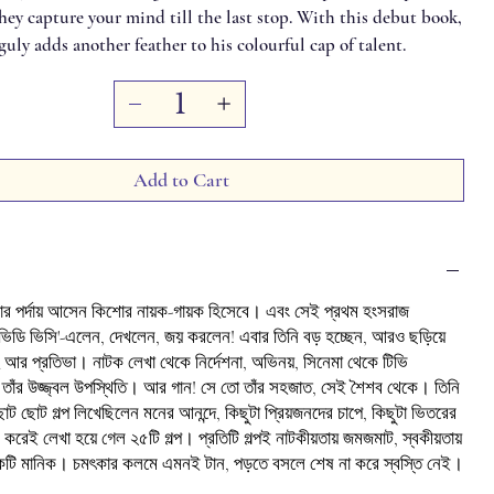
ey capture your mind till the last stop. With this debut book,
ly adds another feather to his colourful cap of talent.
Add to Cart
মার পর্দায় আসেন কিশোর নায়ক-গায়ক হিসেবে। এবং সেই প্রথম হংসরাজ
 ভিডি ভিসি'-এলেন, দেখলেন, জয় করলেন! এবার তিনি বড় হচ্ছেন, আরও ছড়িয়ে
 আর প্রতিভা। নাটক লেখা থেকে নির্দেশনা, অভিনয়, সিনেমা থেকে টিভি
রই তাঁর উজ্জ্বল উপস্থিতি। আর গান! সে তো তাঁর সহজাত, সেই শৈশব থেকে। তিনি
। ছোট ছোট গল্প লিখেছিলেন মনের আনন্দে, কিছুটা প্রিয়জনদের চাপে, কিছুটা ভিতরের
করেই লেখা হয়ে গেল ২৫টি গল্প। প্রতিটি গল্পই নাটকীয়তায় জমজমাট, স্বকীয়তায়
 মানিক। চমৎকার কলমে এমনই টান, পড়তে বসলে শেষ না করে স্বস্তি নেই।