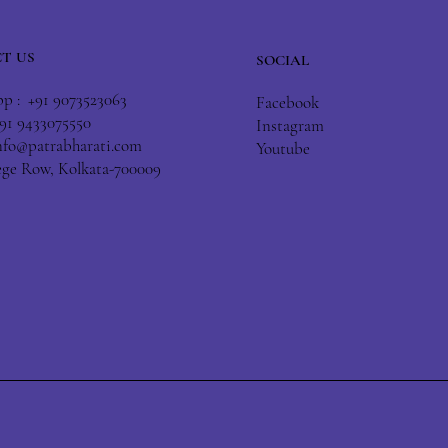
T US
SOCIAL
 : +91 9073523063
Facebook
+91 9433075550
Instagram
nfo@patrabharati.com
Youtube
lege Row, Kolkata-700009