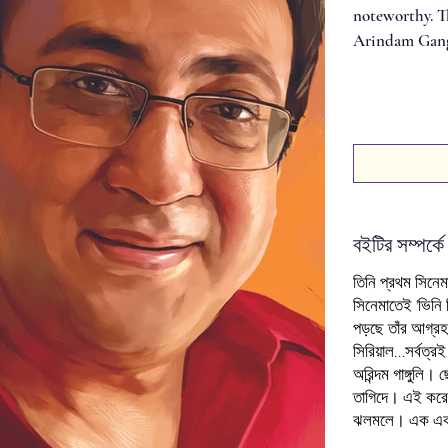
noteworthy. Th
Arindam Gangu
বইটির সম্পর্কে
তিনি প্রথম সিনে
সিনেমাতেই 'ভিনি
পড়ছে তাঁর আগ্রহ
সিরিয়াল...সর্বত্
অরিন্দম গাঙ্গুলি
তাগিদে। এই করে 
ঝলমলে। এক একটি