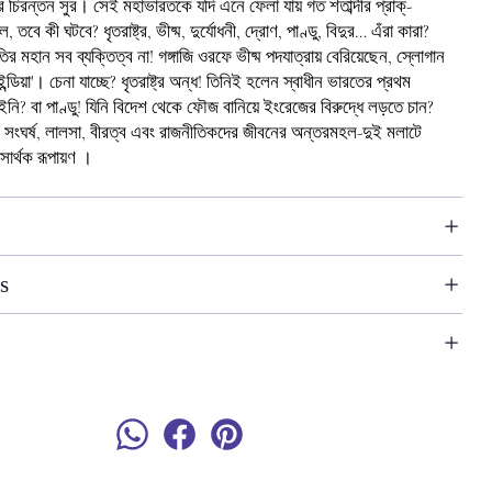
 চিরন্তন সুর। সেই মহাভারতকে যদি এনে ফেলা যায় গত শতাব্দীর প্রাক্-
 তবে কী ঘটবে? ধৃতরাষ্ট্র, ভীষ্ম, দুর্যোধনী, দ্রোণ, পাণ্ডু, বিদুর... এঁরা কারা?
ির মহান সব ব্যক্তিত্ব না! গঙ্গাজি ওরফে ভীষ্ম পদযাত্রায় বেরিয়েছেন, স্লোগান
ইন্ডিয়া'। চেনা যাচ্ছে? ধৃতরাষ্ট্র অন্ধ! তিনিই হলেন স্বাধীন ভারতের প্রথম
ে ইনি? বা পাণ্ডু! যিনি বিদেশ থেকে ফৌজ বানিয়ে ইংরেজের বিরুদ্ধে লড়তে চান?
 সংঘর্ষ, লালসা, বীরত্ব এবং রাজনীতিকদের জীবনের অন্তরমহল-দুই মলাটে
সার্থক রূপায়ণ ।
s