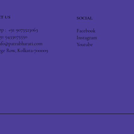
T US
SOCIAL
 : +91 9073523063
Facebook
+91 9433075550
Instagram
nfo@patrabharati.com
Youtube
lege Row, Kolkata-700009