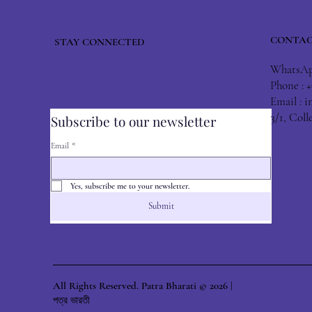
CONTAC
STAY CONNECTED
WhatsApp
Phone : 
Email :
i
3/1, Col
Subscribe to our newsletter
Email
*
Yes, subscribe me to your newsletter.
Submit
All Rights Reserved. Patra Bharati © 2026 |
পত্র ভারতী