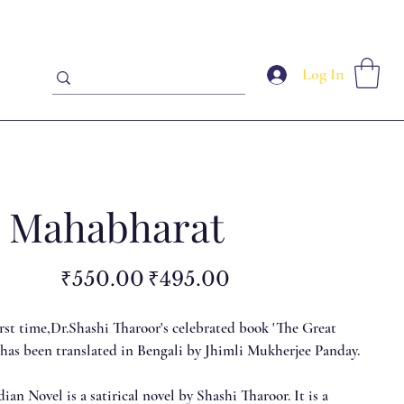
Log In
 Mahabharat
Original
Sale
₹550.00
₹495.00
price
price
irst time,Dr.Shashi Tharoor's celebrated book 'The Great
 has been translated in Bengali by Jhimli Mukherjee Panday.
ian Novel is a satirical novel by Shashi Tharoor. It is a