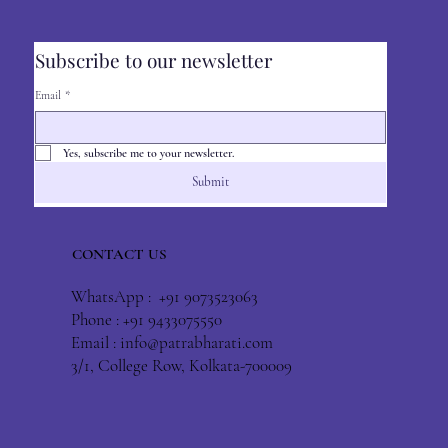
Subscribe to our newsletter
Email
*
Yes, subscribe me to your newsletter.
Submit
CONTACT US
WhatsApp : +91 9073523063
Phone : +91 9433075550
Email :
info@patrabharati.com
3/1, College Row, Kolkata-700009