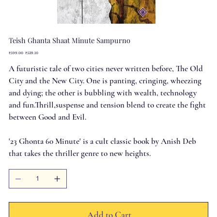
Teish Ghanta Shaat Minute Sampurno
Original
Sale
₹599.00
₹539.10
price
price
A futuristic tale of two cities never written before, The Old
City and the New City. One is panting, cringing, wheezing
and dying; the other is bubbling with wealth, technology
and fun.Thrill,suspense and tension blend to create the fight
between Good and Evil.
'23 Ghonta 60 Minute' is a cult classic book by Anish Deb
that takes the thriller genre to new heights.
Add to Cart