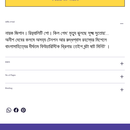
বইটির সম্পর্কে
নায়ক জিশান। রিয়‍্যালিটি শো। কিল গেম! মৃত্যু ঝুলছে সূক্ষ্ম সুতোয়!...
অনীশ দেবের কলমে অসহ্য টেনশন আর রুদ্ধশ্বাস রহস্যের মিশেলে
বাংলাসাহিত্যের দীর্ঘতম ফিউচারিস্টিক থ্রিলার 'তেইশ ঘন্টা ষাট মিনিট' ।
ISBN
No.of Pages
Binding